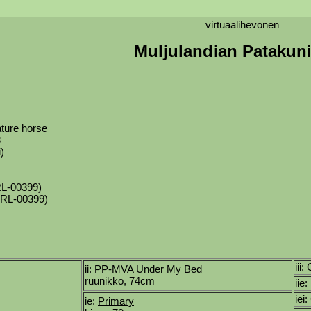
virtuaalihevonen
Muljulandian Patakun
ture horse
3
)
s
L-00399)
VRL-00399)
iii:
ii: PP-MVA
Under My Bed
ruunikko, 74cm
iie
iei
ie:
Primary