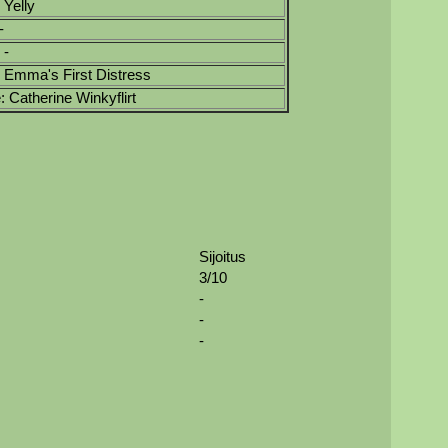
: Yelly
-
 -
: Emma's First Distress
: Catherine Winkyflirt
Sijoitus
3/10
-
-
-