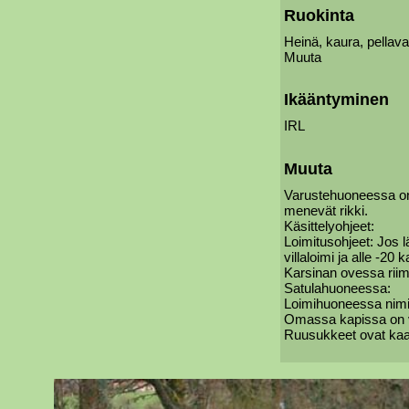
Ruokinta
Heinä, kaura, pellav
Muuta
Ikääntyminen
IRL
Muuta
Varustehuoneessa on yh
menevät rikki.
Käsittelyohjeet:
Loimitusohjeet: Jos l
villaloimi ja alle -2
Karsinan ovessa riimu,
Satulahuoneessa:
Loimihuoneessa nimiko
Omassa kapissa on v
Ruusukkeet ovat kaa