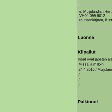
e:
Muljulandian Hert
VH04-099-9012
rautiaankirjava, 81
Luonne
Kilpailut
Kisat ovat jaosten alai
Missä ja milloin
24.4.2016 /
Muljulan
/
/
/
Palkinnot