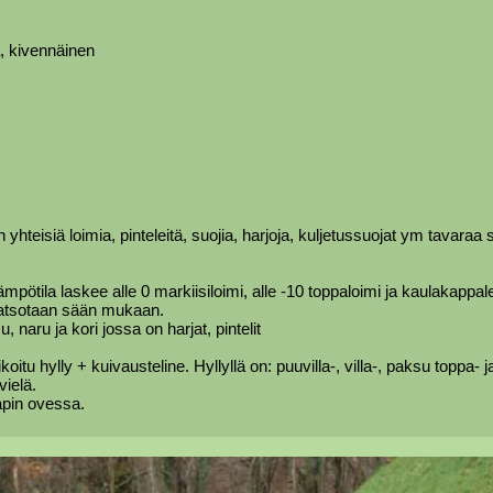
a, kivennäinen
teisiä loimia, pinteleitä, suojia, harjoja, kuljetussuojat ym tavaraa si
ämpötila laskee alle 0 markiisiloimi, alle -10 toppaloimi ja kaulakappa
0 katsotaan sään mukaan.
 naru ja kori jossa on harjat, pintelit
itu hylly + kuivausteline. Hyllyllä on: puuvilla-, villa-, paksu toppa-
ielä.
pin ovessa.