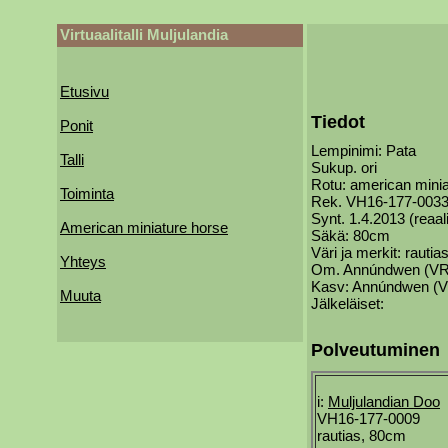
Virtuaalitalli Muljulandia
Etusivu
Tiedot
Ponit
Lempinimi: Pata
Talli
Sukup. ori
Rotu: american minia
Toiminta
Rek. VH16-177-003
Synt. 1.4.2013 (reaali
American miniature horse
Säkä: 80cm
Väri ja merkit: rautia
Yhteys
Om. Annúndwen (VR
Kasv: Annúndwen (
Muuta
Jälkeläiset:
Polveutuminen
i:
Muljulandian Doo
VH16-177-0009
rautias, 80cm