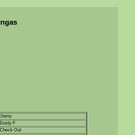
ingas
 Cherry
: Dusty F
: Check Out