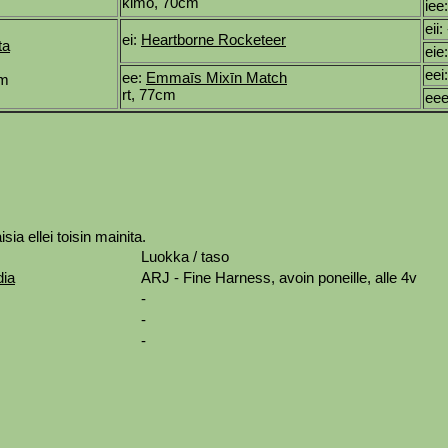
kimo, 70cm
iee
eii: 
ei:
Heartborne Rocketeer
ta
eie:
eei
ee:
Emmaīs Mixīn Match
cm
rt, 77cm
eee
sia ellei toisin mainita.
Luokka / taso
dia
ARJ - Fine Harness, avoin poneille, alle 4v
-
-
-