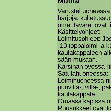
Muuta
Varustehuoneessa on
harjoja, kuljetussu
omat tavarat ovat li
Käsittelyohjeet:
Loimitusohjeet: Jos
-10 toppaloimi ja k
kaulakappaleen alle
sään mukaan.
Karsinan ovessa riim
Satulahuoneessa:
Loimihuoneessa nimi
puuvilla-, villa-, p
kaulakappale
Omassa kapissa on
Ruusukkeet ovat k