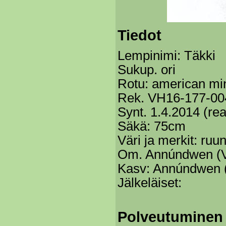
Tiedot
Lempinimi: Täkki
Sukup. ori
Rotu: american min
Rek. VH16-177-00
Synt. 1.4.2014 (rea
Säkä: 75cm
Väri ja merkit: ruu
Om. Annúndwen (
Kasv: Annúndwen 
Jälkeläiset:
Polveutuminen