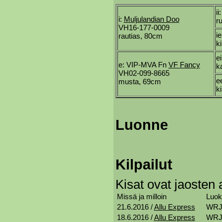
i
i:
Muljulandian Doo
r
VH16-177-0009
i
rautias, 80cm
k
e
e: VIP-MVA Fn
VF Fancy
k
VH02-099-8665
e
musta, 69cm
k
Luonne
Kilpailut
Kisat ovat jaosten a
Missä ja milloin
Luok
21.6.2016 /
Allu Express
WRJ -
18.6.2016 /
Allu Express
WRJ -